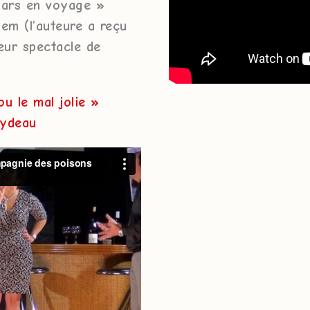
pars en voyage »
em (l’auteure a reçu
eur spectacle de
u le mal jolie »
eydeau