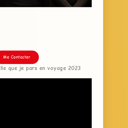
Me Contacter
ille que je pars en voyage 2023