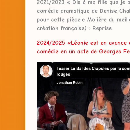
2021/2023 « Dis à ma fille que je 
comédie dramatique de Denise Chal
pour cette piècele Molière du meill
création française) : Reprise
2024/2025 «Léonie est en avance o
comédie en un acte de Georges F