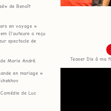
sé» de Benoît
pars en voyage »
em (l’auteure a reçu
eur spectacle de
Teaser Dis à ma f
de Marie André.
mande en mariage »
Tchekhov
» Comédie de Luc