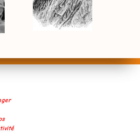
nger
os
ivité