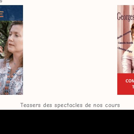
s
Teasers des spectacles de nos cours